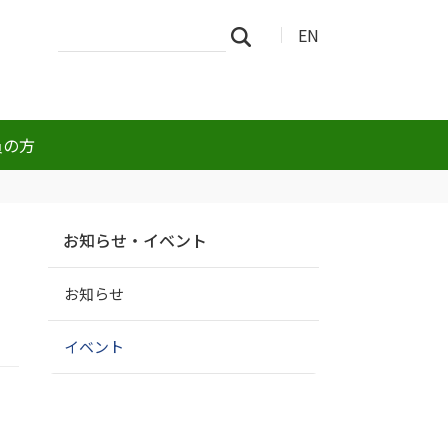
サ
詳
EN
検索
イ
細
ト
検
を
索
検
索
員の方
ナ
お知らせ・イベント
ビ
ゲ
お知らせ
ー
シ
ョ
イベント
ン