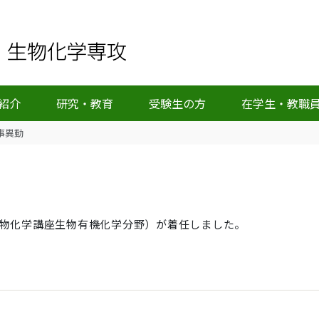
紹介
研究・教育
受験生の方
在学生・教職
事異動
生物化学講座生物有機化学分野）が着任しました。