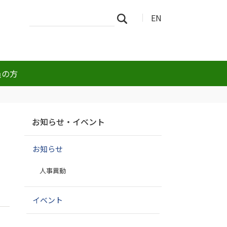
サ
詳
EN
検索
イ
細
ト
検
を
索
検
索
員の方
ナ
お知らせ・イベント
ビ
ゲ
お知らせ
ー
シ
人事異動
ョ
ン
イベント